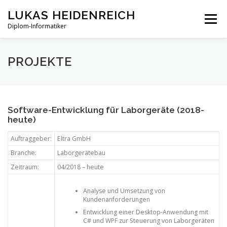
Zum
LUKAS HEIDENREICH
Inhalt
Menü
springen
Diplom-Informatiker
PROFIL
PROJEKTE
ANDROID
PROJEKTE
KONTAKT & IMPRESSUM
Software-Entwicklung für Laborgeräte (2018-
heute)
Auftraggeber:
Eltra GmbH
Branche:
Laborgerätebau
Zeitraum:
04/2018 – heute
Analyse und Umsetzung von
Kundenanforderungen
Entwicklung einer Desktop-Anwendung mit
C# und WPF zur Steuerung von Laborgeräten