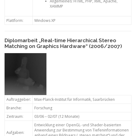
Allgemeines: HTML, PHP, XML, Apache,
XAMMP
Plattform:
Windows XP
Diplomarbeit „Real-time Hierarchical Stereo
Matching on Graphics Hardware“ (2006/2007)
Auftraggeber:
Max-Planck-Institut für Informatik, Saarbrücken
Branche:
Forschung
Zeitraum:
03/06 – 02/07 (12 Monate)
Entwicklung einer OpenGL- und Shader-basierten
Anwendung zur Bestimmung von Tiefeninformationen
Aufgaben:
anhand eines Bildpaars („stereo matching“) und der