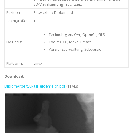
3D-Visualisierung in Echtzeit.
Position:
Entwickler / Diplomand
Teamgröße:
1
Technologien: C++, OpenGL, GLSL
DV-Basis:
Tools: GCC, Make, Emacs
Versionsverwaltung: Subversion
Plattform:
Linux
Download:
DiplomArbeitLukasHeidenreich.pdf
(11MB)